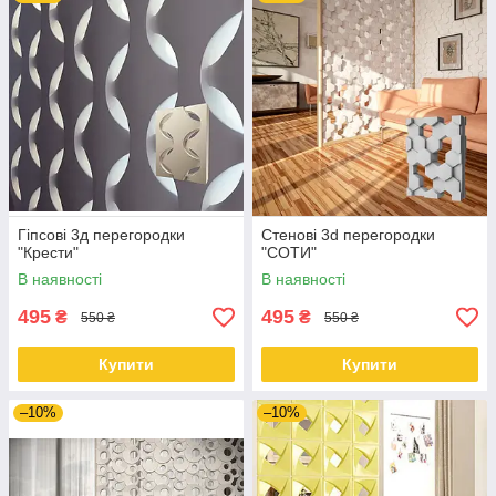
Гіпсові 3д перегородки
Стенові 3d перегородки
"Крести"
"СОТИ"
В наявності
В наявності
495
495
₴
₴
550 ₴
550 ₴
Купити
Купити
–10%
–10%