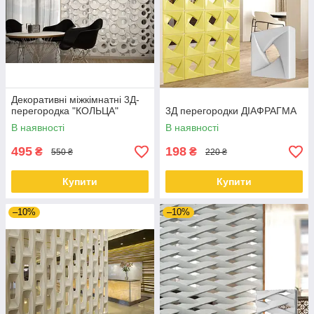
Декоративні міжкімнатні 3Д-
перегородка "КОЛЬЦА"
3Д перегородки ДІАФРАГМА
В наявності
В наявності
495
198
₴
₴
550 ₴
220 ₴
Купити
Купити
–10%
–10%