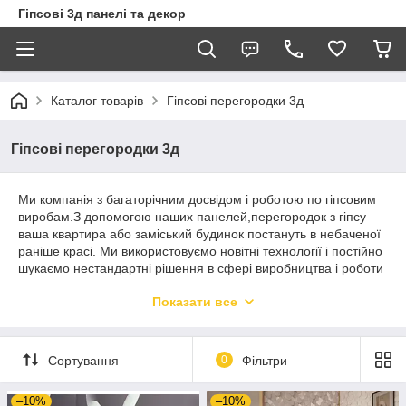
Гіпсові 3д панелі та декор
Каталог товарів
Гіпсові перегородки 3д
Гіпсові перегородки 3д
Ми компанія з багаторічним досвідом і роботою по гіпсовим
виробам.З допомогою наших панелей,перегородок з гіпсу
ваша квартира або заміський будинок постануть в небаченої
раніше красі. Ми використовуємо новітні технології і постійно
шукаємо нестандартні рішення в сфері виробництва і роботи
з клієнтами!Ознайомитися з нашим асортиментом можна на
Показати все
сайті, або в нашому шоурумі в Київ .
Сортування
0
Фільтри
–10%
–10%