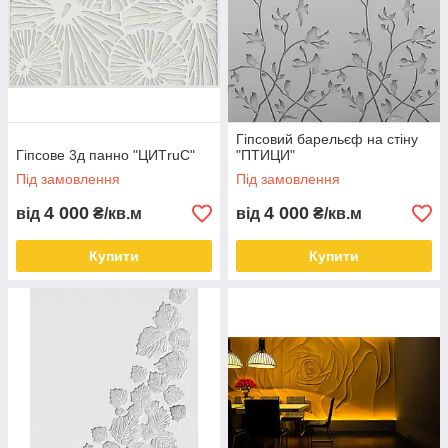
Гіпсовий барельєф на стіну
Гіпсове 3д панно "ЦИТruС"
"ПТИЦИ"
Під замовлення
Під замовлення
4 000
4 000
від
₴/кв.м
від
₴/кв.м
Купити
Купити