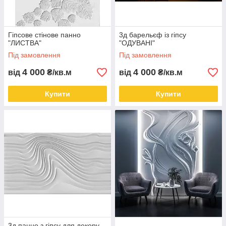
Гіпсове стінове панно
3д барельєф із гіпсу
"ЛИСТВА"
"ОДУВАНІ"
Під замовлення
Під замовлення
4 000
4 000
від
₴/кв.м
від
₴/кв.м
Купити
Купити
3д панно з гіпсу для декору