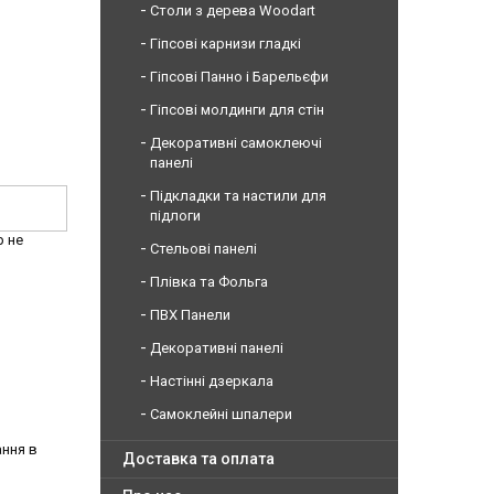
Столи з дерева Woodart
Гіпсові карнизи гладкі
Гіпсові Панно і Барельєфи
Гіпсові молдинги для стін
Декоративні самоклеючі
панелі
Підкладки та настили для
підлоги
р не
Стельові панелі
Плівка та Фольга
ПВХ Панели
Декоративні панелі
Настінні дзеркала
Самоклейні шпалери
ання в
Доставка та оплата