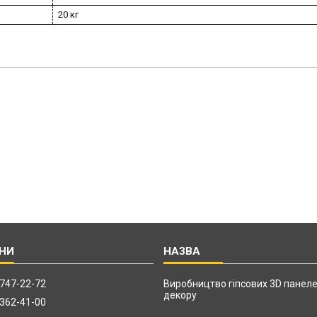
20 кг
 747-22-72
Виробництво гіпсових 3D панеле
декору
 362-41-00