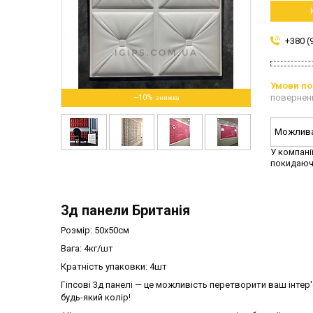
+380 (
повернен
–10%
У компані
покидаюч
3д панели Британія
Розмір: 50х50см
Вага: 4кг/шт
Кратність упаковки: 4шт
Гіпсові 3д панелі — це можливість перетворити ваш інтер
будь-який колір!