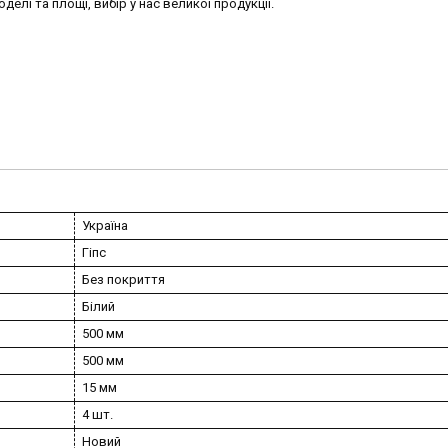
лі та площі, вибір у нас великої продукції.
Україна
Гіпс
Без покриття
Білий
500 мм
500 мм
15 мм
4 шт.
Новий