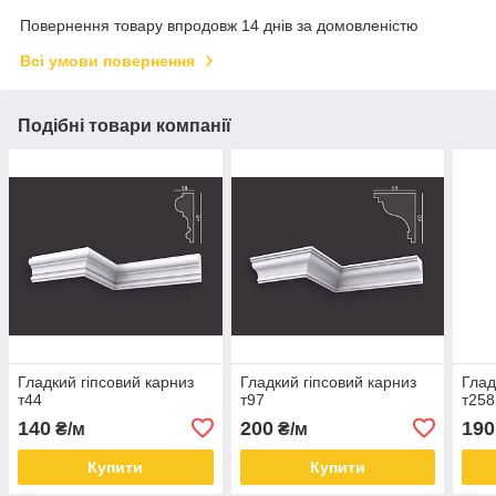
Повернення товару впродовж 14 днів за домовленістю
Всі умови повернення
Подібні товари компанії
Гладкий гіпсовий карниз
Гладкий гіпсовий карниз
Глад
т44
т97
т258
140
200
190
₴/м
₴/м
Купити
Купити