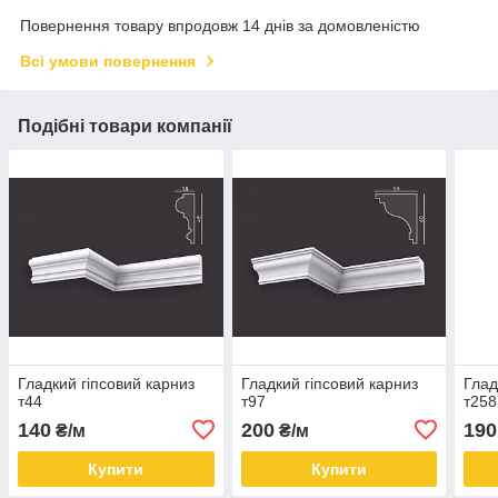
Повернення товару впродовж 14 днів за домовленістю
Всі умови повернення
Подібні товари компанії
Гладкий гіпсовий карниз
Гладкий гіпсовий карниз
Глад
т44
т97
т258
140
200
190
₴/м
₴/м
Купити
Купити