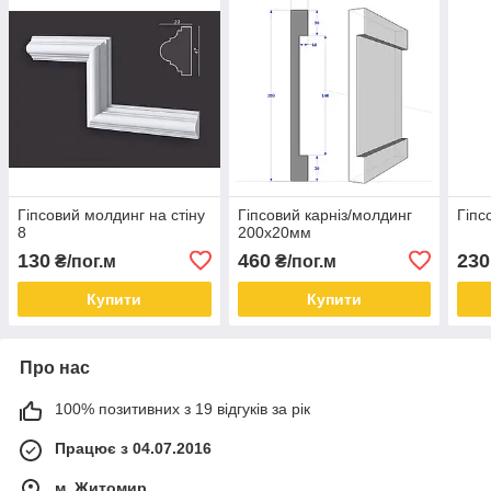
Гіпсовий молдинг на стіну
Гіпсовий карніз/молдинг
Гіпс
8
200х20мм
130
460
230
₴/пог.м
₴/пог.м
Купити
Купити
Про нас
100% позитивних з 19 відгуків за рік
Працює з 04.07.2016
м. Житомир