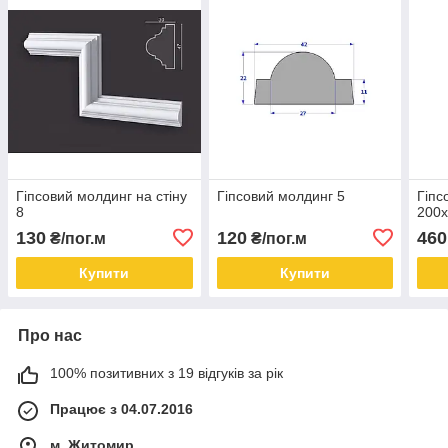
Гіпсовий молдинг на стіну
Гіпсовий молдинг 5
Гіпс
8
200
130
120
460
₴/пог.м
₴/пог.м
Купити
Купити
Про нас
100% позитивних з 19 відгуків за рік
Працює з 04.07.2016
м. Житомир