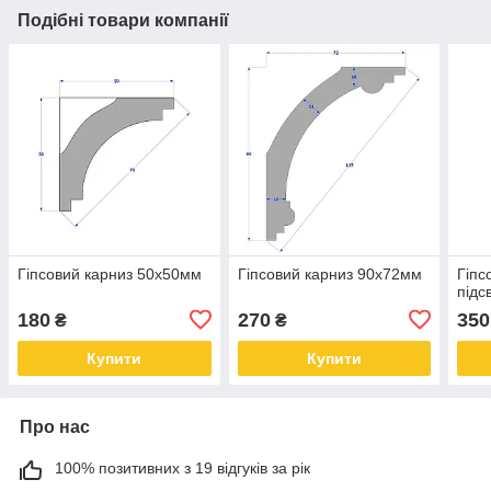
Подібні товари компанії
Гіпсовий карниз 50х50мм
Гіпсовий карниз 90х72мм
Гіпс
підс
180
270
350
₴
₴
Купити
Купити
Про нас
100% позитивних з 19 відгуків за рік