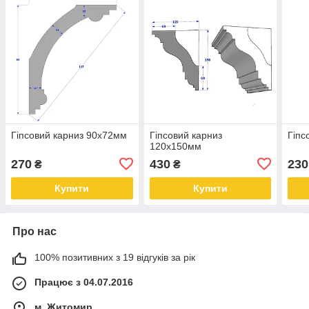
Гіпсовий карниз 90х72мм
Гіпсовий карниз
Гіпс
120х150мм
270
430
230
₴
₴
Купити
Купити
Про нас
100% позитивних з 19 відгуків за рік
Працює з 04.07.2016
м. Житомир