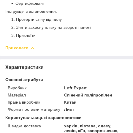
Сертифіковані
​Інструкція з встановлення:
Протерти стіну від пилу
Зняти захисну плівку на звороті панелі
Приклеїти
Приховати
Характеристики
Основні атрибути
Виробник
Loft Expert
Матеріал
Спінений поліпропілен
Країна виробник
Китай
Форма поставки матеріалу
Лист
Користувальницькі характеристики
Швидка доставка
харків, півтава, одесу,
левів, кіїв, запорожнення,