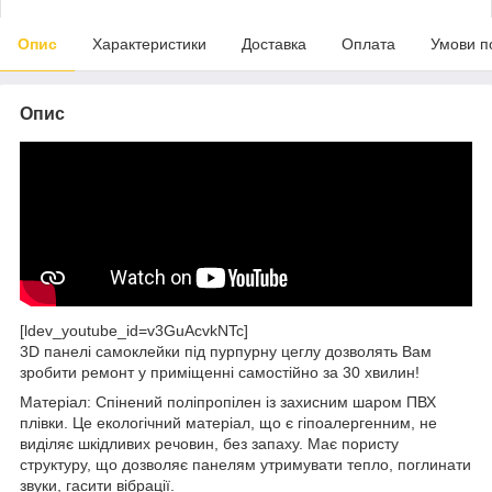
Опис
Характеристики
Доставка
Оплата
Умови п
Опис
[ldev_youtube_id=v3GuAcvkNTc]
3D панелі самоклейки під пурпурну цеглу дозволять Вам
зробити ремонт у приміщенні самостійно за 30 хвилин!
Матеріал: Спінений поліпропілен із захисним шаром ПВХ
плівки. Це екологічний матеріал, що є гіпоалергенним, не
виділяє шкідливих речовин, без запаху. Має пористу
структуру, що дозволяє панелям утримувати тепло, поглинати
звуки, гасити вібрації.