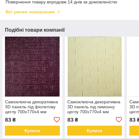
Повернення товару впродовж 14 днів за домовленістю
Всі умови повернення
Подібні товари компанії
Самоклеюча декоративна
Самоклеюча декоративна
Сам
3D панель під фіолетову
3D панель під лимонну
3D п
цеглу 700x770x4 мм
цеглу 700x770x4 мм
цегл
83
83
83
₴
₴
Купити
Купити