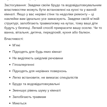
Застосування: Завдяки своїм брудо та водовідштовхувальним
властивостям можуть бути встановлені на кухні та у ванній
кімнаті. Якщо у вас нерівні стіни та недоліки ремонту – ці
наклейки вам ідеально усе замаскують. Завдяки своїй м'якій
структурі, запобігають травматизму на кутах, тому ваші діти
будуть у безпеці. Легкий спосіб прикрасити вашу оселю. Чи то
ванна, вітальня, дитяча, передпокій, кухня або балкон.
Властивості:
М'які
Підходять для будь-яких кімнат
Не виділяють шкідливі речовини
Гіпоалергенні
Підходять для нерівних поверхонь
Легко встановити, не вимагає спеціалістів
Брудо та водовідштовхувальні
Зменшує рівень шуму у кімнаті
Запобігають травмам
Миються