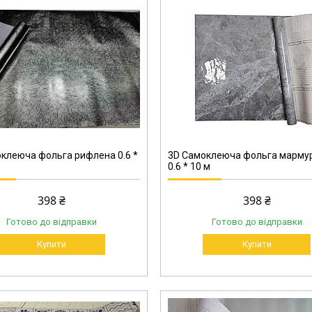
6003
клеюча фольга рифлена 0.6 *
3D Самоклеюча фольга мармур
0.6 * 10 м
398 ₴
398 ₴
Готово до відправки
Готово до відправки
Купити
Купити