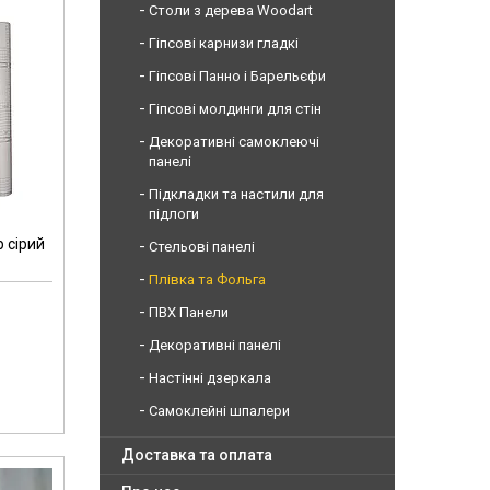
Столи з дерева Woodart
Гіпсові карнизи гладкі
Гіпсові Панно і Барельєфи
Гіпсові молдинги для стін
Декоративні самоклеючі
панелі
Підкладки та настили для
підлоги
 сірий
Стельові панелі
Плівка та Фольга
ПВХ Панели
Декоративні панелі
Настінні дзеркала
Самоклейні шпалери
Доставка та оплата