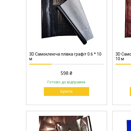
2137
3D Самоклеюча плівка графіт 0.6 * 10
3D Само
м
10 м
598 ₴
Готово до відправки
Купити