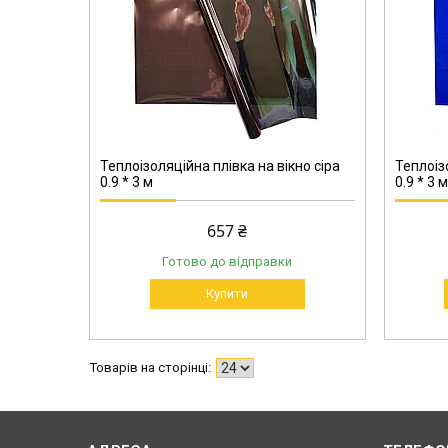
707-90
Теплоізоляційна плівка на вікно сіра
Теплоіз
0.9 * 3 м
0.9 * 3 м
657 ₴
Готово до відправки
Купити