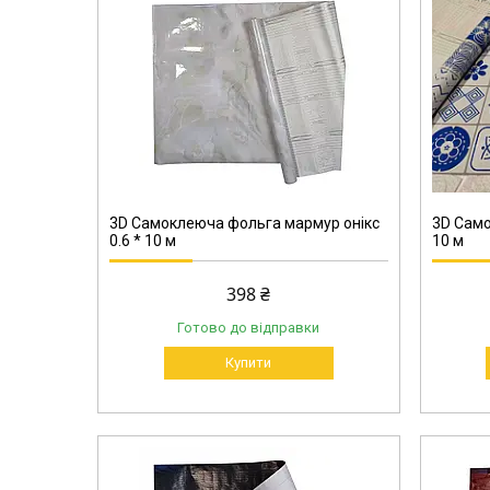
6001
3D Самоклеюча фольга мармур онікс
3D Само
0.6 * 10 м
10 м
398 ₴
Готово до відправки
Купити