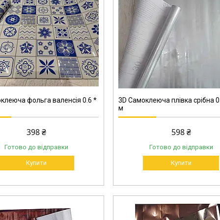
2847
клеюча фольга валенсія 0.6 *
3D Самоклеюча плівка срібна 0.
м
398 ₴
598 ₴
Готово до відправки
Готово до відправки
Купити
Купити