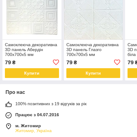
Самоклеюча декоративна
Самоклеюча декоративна
Сам
3D панель Абердін
3D панель Глазго
3D п
700x700x5 мм
700x700x5 мм
біла
79
79
79
₴
₴
Купити
Купити
Про нас
100% позитивних з 19 відгуків за рік
Працює з 04.07.2016
м. Житомир
Житомир, Україна