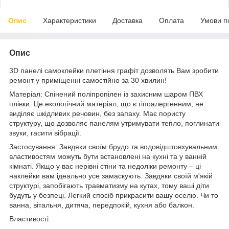
Опис
Характеристики
Доставка
Оплата
Умови п
Опис
3D панелі самоклейки плетіння графіт дозволять Вам зробити
ремонт у приміщенні самостійно за 30 хвилин!
Матеріал: Спінений поліпропілен із захисним шаром ПВХ
плівки. Це екологічний матеріал, що є гіпоалергенним, не
виділяє шкідливих речовин, без запаху. Має пористу
структуру, що дозволяє панелям утримувати тепло, поглинати
звуки, гасити вібрації.
Застосування: Завдяки своїм брудо та водовідштовхувальним
властивостям можуть бути встановлені на кухні та у ванній
кімнаті. Якщо у вас нерівні стіни та недоліки ремонту – ці
наклейки вам ідеально усе замаскують. Завдяки своїй м'якій
структурі, запобігають травматизму на кутах, тому ваші діти
будуть у безпеці. Легкий спосіб прикрасити вашу оселю. Чи то
ванна, вітальня, дитяча, передпокій, кухня або балкон.
Властивості: