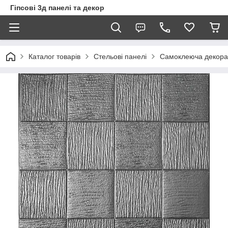
Гіпсові 3д панелі та декор
Каталог товарів
Стельові панелі
Самоклеюча декорат