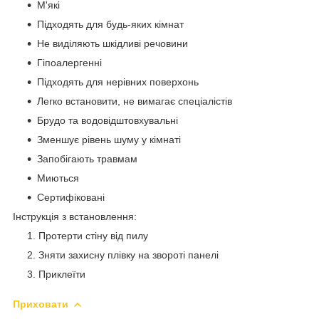
М'які
Підходять для будь-яких кімнат
Не виділяють шкідливі речовини
Гіпоалергенні
Підходять для нерівних поверхонь
Легко встановити, не вимагає спеціалістів
Брудо та водовідштовхувальні
Зменшує рівень шуму у кімнаті
Запобігають травмам
Миються
Сертифіковані
​Інструкція з встановлення:
Протерти стіну від пилу
Зняти захисну плівку на звороті панелі
Приклеїти
Приховати