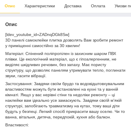
Опис
Характеристики
Доставка
Оплата
Умови п
Опис
[ldev_youtube_id=ZADnqDGk8Sw]
3D панелі самоклейки плитка дозволять Вам зробити ремонт
у приміщенні самостійно за 30 хвилин!
Матеріал: Спінений поліпропілен із захисним шаром ПВХ
плівки. Це екологічний матеріал, що є гіпоалергенним, не
виділяє шкідливих речовин, без запаху. Має пористу
структуру, що дозволяє панелям утримувати тепло, поглинати
звуки, гасити вібрації.
Застосування: Завдяки своїм брудо та водовідштовхувальним
властивостям можуть бути встановлені на кухні та у ванній
кімнаті. Якщо у вас нерівні стіни та недоліки ремонту – ці
наклейки вам ідеально усе замаскують. Завдяки своїй м'якій
структурі, запобігають травматизму на кутах, тому ваші діти
будуть у безпеці. Легкий спосіб прикрасити вашу оселю. Чи то
ванна, вітальня, дитяча, передпокій, кухня або балкон.
Властивості: