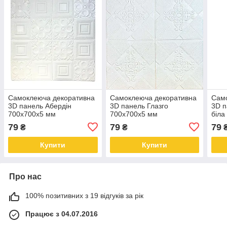
Самоклеюча декоративна
Самоклеюча декоративна
Сам
3D панель Абердін
3D панель Глазго
3D п
700x700x5 мм
700x700x5 мм
біла
79
79
79
₴
₴
Купити
Купити
Про нас
100% позитивних з 19 відгуків за рік
Працює з 04.07.2016