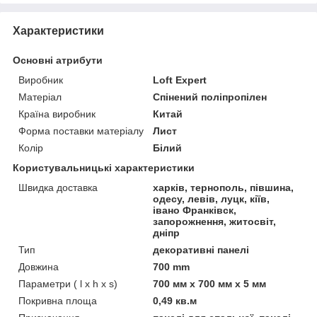
Характеристики
Основні атрибути
Виробник
Loft Expert
Матеріал
Спінений поліпропілен
Країна виробник
Китай
Форма поставки матеріалу
Лист
Колір
Білий
Користувальницькі характеристики
Швидка доставка
харків, тернополь, півшина,
одесу, левів, луцк, кіїв,
івано Франківск,
запорожнення, житосвіт,
дніпр
Тип
декоративні панелі
Довжина
700 mm
Параметри ( l x h x s)
700 мм х 700 мм х 5 мм
Покривна площа
0,49 кв.м