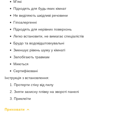
М'які
Підходять для будь-яких кімнат
Не виділяють шкідливі речовини
Гіпоалергенні
Підходять для нерівних поверхонь
Легко встановити, не вимагає спеціалістів
Брудо та водовідштовхувальні
Зменшує рівень шуму у кімнаті
Запобігають травмам
Миються
Сертифіковані
​Інструкція з встановлення:
Протерти стіну від пилу
Зняти захисну плівку на звороті панелі
Приклеїти
Приховати