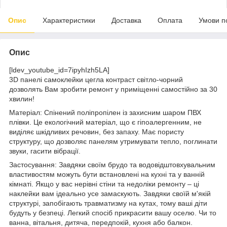
Опис
Характеристики
Доставка
Оплата
Умови п
Опис
[ldev_youtube_id=7ipyhIzh5LA]
3D панелі самоклейки цегла контраст світло-чорний
дозволять Вам зробити ремонт у приміщенні самостійно за 30
хвилин!
Матеріал: Спінений поліпропілен із захисним шаром ПВХ
плівки. Це екологічний матеріал, що є гіпоалергенним, не
виділяє шкідливих речовин, без запаху. Має пористу
структуру, що дозволяє панелям утримувати тепло, поглинати
звуки, гасити вібрації.
Застосування: Завдяки своїм брудо та водовідштовхувальним
властивостям можуть бути встановлені на кухні та у ванній
кімнаті. Якщо у вас нерівні стіни та недоліки ремонту – ці
наклейки вам ідеально усе замаскують. Завдяки своїй м'якій
структурі, запобігають травматизму на кутах, тому ваші діти
будуть у безпеці. Легкий спосіб прикрасити вашу оселю. Чи то
ванна, вітальня, дитяча, передпокій, кухня або балкон.