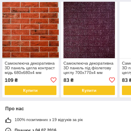
Самоклеюча декоративна
Самоклеюча декоративна
Сам
3D панель цегла контраст
3D панель під фіолетову
3D п
мідь 680x680x4 мм
цеглу 700x770x4 мм
цегл
109
83
83
₴
₴
Купити
Купити
Про нас
100% позитивних з 19 відгуків за рік
Працює з 04.07.2016