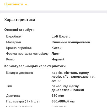
Приховати
Характеристики
Основні атрибути
Виробник
Loft Expert
Матеріал
Спінений поліпропілен
Країна виробник
Китай
Форма поставки матеріалу
Лист
Колір
Чорний
Користувальницькі характеристики
Швидка доставка
харків, півтава, одесу,
левів, кіїв, запорожнення,
дніпр
Тип
панелі під цеглу,
декоративні панелі
Довжина
680 mm
Параметри ( l x h x s)
680x680x4 мм
Покривна площа
0,53 кв.м