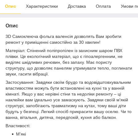
Опис
Характеристики
Доставка
Оплата
Умови п
Опис
3D Самоклеюча фольга валенсія дозволять Вам зробити
ремонт у приміщенні самостійно за 30 хвилин!
Матеріал: Спінений поліпропілен із захисним шаром ПВХ
плівки. Це екологічний матеріал, що є гіпоалергенним, не
виділяє шкідливих речовин, без запаху. Має пористу
структуру, що дозволяє панелям утримувати тепло, поглинати
звуки, гасити вібрації.
Застосування: Завдяки своїм брудо та водовідштовхувальним
властивостям можуть бути встановлені на кухні та у ванній
кімнаті. Якщо у вас нерівні стіни та недоліки ремонту – ці
наклейки вам ідеально усе замаскують. Завдяки своїй м'якій
структурі, запобігають травматизму на кутах, тому ваші діти
будуть у безпеці. Легкий спосіб прикрасити вашу оселю. Чи то
ванна, вітальня, дитяча, передпокій, кухня або балкон.
Властивості:
М'які