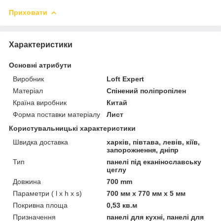
Приховати
Характеристики
Основні атрибути
Виробник
Loft Expert
Матеріал
Спінений поліпропілен
Країна виробник
Китай
Форма поставки матеріалу
Лист
Користувальницькі характеристики
Швидка доставка
харків, півтава, левів, кіїв,
запорожнення, дніпр
Тип
панелі під еканінославську
цеглу
Довжина
700 mm
Параметри ( l x h x s)
700 мм х 770 мм х 5 мм
Покривна площа
0,53 кв.м
Призначення
панелі для кухні, панелі для