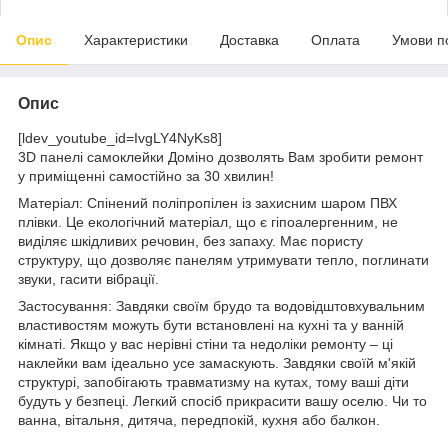
Опис
Характеристики
Доставка
Оплата
Умови п
Опис
[ldev_youtube_id=IvgLY4NyKs8]
3D панелі самоклейки Доміно дозволять Вам зробити ремонт
у приміщенні самостійно за 30 хвилин!
Матеріал: Спінений поліпропілен із захисним шаром ПВХ
плівки. Це екологічний матеріал, що є гіпоалергенним, не
виділяє шкідливих речовин, без запаху. Має пористу
структуру, що дозволяє панелям утримувати тепло, поглинати
звуки, гасити вібрації.
Застосування: Завдяки своїм брудо та водовідштовхувальним
властивостям можуть бути встановлені на кухні та у ванній
кімнаті. Якщо у вас нерівні стіни та недоліки ремонту – ці
наклейки вам ідеально усе замаскують. Завдяки своїй м'якій
структурі, запобігають травматизму на кутах, тому ваші діти
будуть у безпеці. Легкий спосіб прикрасити вашу оселю. Чи то
ванна, вітальня, дитяча, передпокій, кухня або балкон.