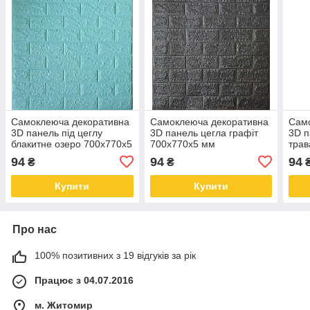
Самоклеюча декоративна
Самоклеюча декоративна
Сам
3D панель під цеглу
3D панель цегла графіт
3D п
блакитне озеро 700x770x5
700x770x5 мм
трав
мм
94
94
94
₴
₴
Купити
Купити
Про нас
100% позитивних з 19 відгуків за рік
Працює з 04.07.2016
м. Житомир