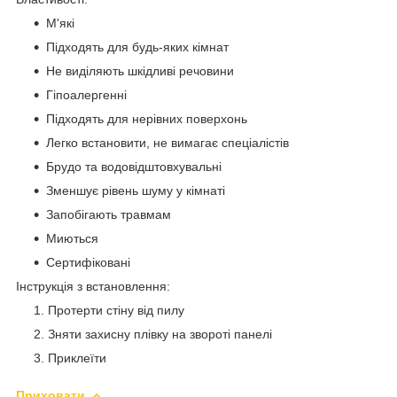
М'які
Підходять для будь-яких кімнат
Не виділяють шкідливі речовини
Гіпоалергенні
Підходять для нерівних поверхонь
Легко встановити, не вимагає спеціалістів
Брудо та водовідштовхувальні
Зменшує рівень шуму у кімнаті
Запобігають травмам
Миються
Сертифіковані
​Інструкція з встановлення:
Протерти стіну від пилу
Зняти захисну плівку на звороті панелі
Приклеїти
Приховати