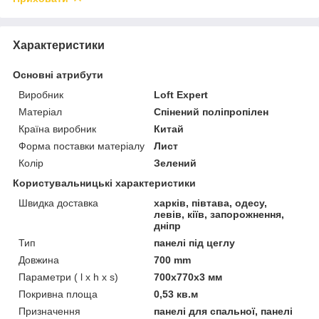
Характеристики
Основні атрибути
Виробник
Loft Expert
Матеріал
Спінений поліпропілен
Країна виробник
Китай
Форма поставки матеріалу
Лист
Колір
Зелений
Користувальницькі характеристики
Швидка доставка
харків, півтава, одесу,
левів, кіїв, запорожнення,
дніпр
Тип
панелі під цеглу
Довжина
700 mm
Параметри ( l x h x s)
700x770x3 мм
Покривна площа
0,53 кв.м
Призначення
панелі для спальної, панелі