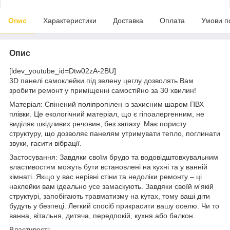
Опис
Характеристики
Доставка
Оплата
Умови п
Опис
[ldev_youtube_id=Dtw02zA-2BU]
3D панелі самоклейки під зелену цеглу дозволять Вам
зробити ремонт у приміщенні самостійно за 30 хвилин!
Матеріал: Спінений поліпропілен із захисним шаром ПВХ
плівки. Це екологічний матеріал, що є гіпоалергенним, не
виділяє шкідливих речовин, без запаху. Має пористу
структуру, що дозволяє панелям утримувати тепло, поглинати
звуки, гасити вібрації.
Застосування: Завдяки своїм брудо та водовідштовхувальним
властивостям можуть бути встановлені на кухні та у ванній
кімнаті. Якщо у вас нерівні стіни та недоліки ремонту – ці
наклейки вам ідеально усе замаскують. Завдяки своїй м'якій
структурі, запобігають травматизму на кутах, тому ваші діти
будуть у безпеці. Легкий спосіб прикрасити вашу оселю. Чи то
ванна, вітальня, дитяча, передпокій, кухня або балкон.
Властивості: