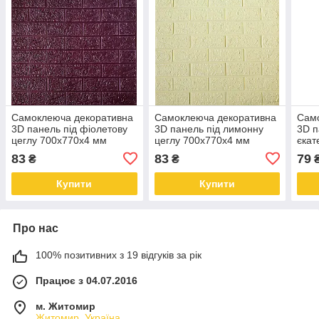
Самоклеюча декоративна
Самоклеюча декоративна
Сам
3D панель під фіолетову
3D панель під лимонну
3D п
цеглу 700x770x4 мм
цеглу 700x770x4 мм
єкат
700
83
83
79
₴
₴
Купити
Купити
Про нас
100% позитивних з 19 відгуків за рік
Працює з 04.07.2016
м. Житомир
Житомир, Україна