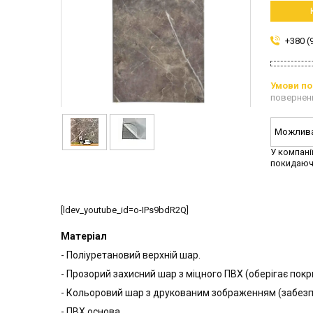
+380 (
повернен
У компані
покидаюч
[ldev_youtube_id=o-IPs9bdR2Q]
Матеріал
- Поліуретановий верхній шар.
- Прозорий захисний шар з міцного ПВХ (оберігає покр
- Кольоровий шар з друкованим зображенням (забезпе
- ПВХ основа.