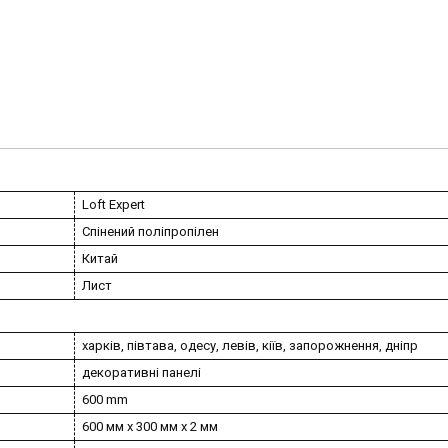
Loft Expert
Спінений поліпропілен
Китай
Лист
харків, півтава, одесу, левів, кіїв, запорожнення, дніпр
декоративні панелі
600 mm
600 мм х 300 мм х 2 мм