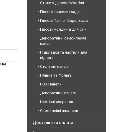
Столи з дерева Woodart
Гіпсові карнизи гладкі
Гіпсові Панно і Барельєфи
Гіпсові молдинги для стін
Декоративні самоклеючі
панелі
Підкладки та настили для
підлоги
р не
Стельові панелі
Плівка та Фольга
ПВХ Панели
Декоративні панелі
Настінні дзеркала
Самоклейні шпалери
Доставка та оплата