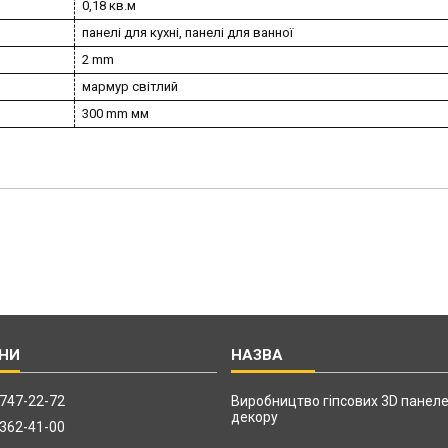
0,18 кв.м
панелі для кухні, панелі для ванної
2 mm
мармур світлий
300 mm мм
 747-22-72
Виробництво гіпсових 3D панеле
декору
 362-41-00