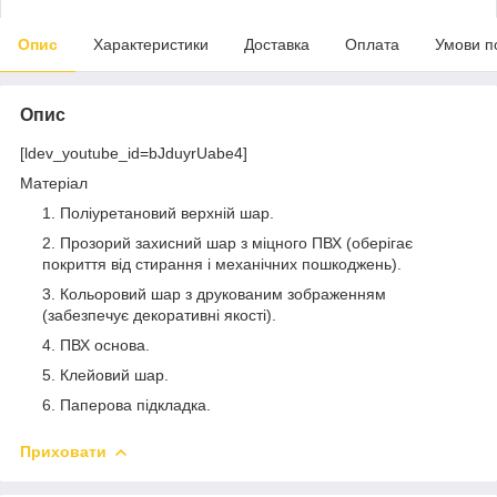
Опис
Характеристики
Доставка
Оплата
Умови п
Опис
[ldev_youtube_id=bJduyrUabe4]
Матеріал
Поліуретановий верхній шар.
Прозорий захисний шар з міцного ПВХ (оберігає
покриття від стирання і механічних пошкоджень).
Кольоровий шар з друкованим зображенням
(забезпечує декоративні якості).
ПВХ основа.
Клейовий шар.
Паперова підкладка.
Приховати