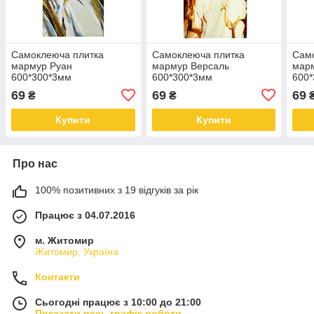
Самоклеюча плитка
Самоклеюча плитка
Сам
мармур Руан
мармур Версаль
марм
600*300*3мм
600*300*3мм
600
69
69
69
₴
₴
Купити
Купити
Про нас
100% позитивних з 19 відгуків за рік
Працює з 04.07.2016
м. Житомир
Житомир, Україна
Контакти
Сьогодні працює з 10:00 до 21:00
Показати весь графік роботи