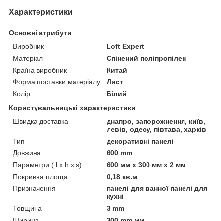
Характеристики
Основні атрибути
Виробник
Loft Expert
Матеріал
Спінений поліпропілен
Країна виробник
Китай
Форма поставки матеріалу
Лист
Колір
Білий
Користувальницькі характеристики
Швидка доставка
днапро, запорожнення, київ,
левів, одесу, півтава, харків
Тип
декоративні панелі
Довжина
600 mm
Параметри ( l x h x s)
600 мм х 300 мм х 2 мм
Покривна площа
0,18 кв.м
Призначення
панелі для ванної панелі для
кухні
Товщина
3 mm
Ширина
300 mm мм