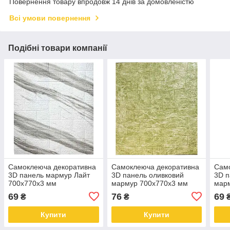
Повернення товару впродовж 14 днів за домовленістю
Всі умови повернення
Подібні товари компанії
Самоклеюча декоративна
Самоклеюча декоративна
Сам
3D панель мармур Лайт
3D панель оливковий
3D п
700x770x3 мм
мармур 700x770x3 мм
мар
69
76
69
₴
₴
Купити
Купити