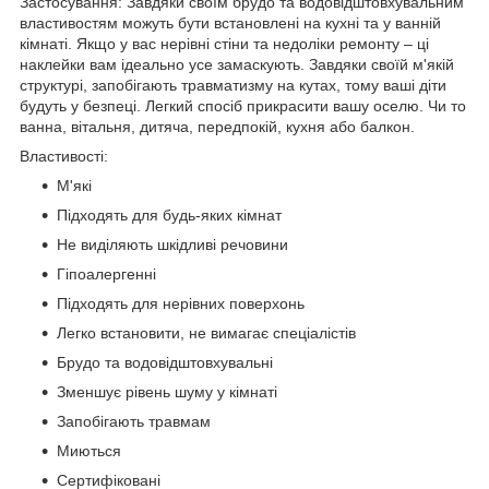
Застосування: Завдяки своїм брудо та водовідштовхувальним
властивостям можуть бути встановлені на кухні та у ванній
кімнаті. Якщо у вас нерівні стіни та недоліки ремонту – ці
наклейки вам ідеально усе замаскують. Завдяки своїй м'якій
структурі, запобігають травматизму на кутах, тому ваші діти
будуть у безпеці. Легкий спосіб прикрасити вашу оселю. Чи то
ванна, вітальня, дитяча, передпокій, кухня або балкон.
Властивості:
М'які
Підходять для будь-яких кімнат
Не виділяють шкідливі речовини
Гіпоалергенні
Підходять для нерівних поверхонь
Легко встановити, не вимагає спеціалістів
Брудо та водовідштовхувальні
Зменшує рівень шуму у кімнаті
Запобігають травмам
Миються
Сертифіковані